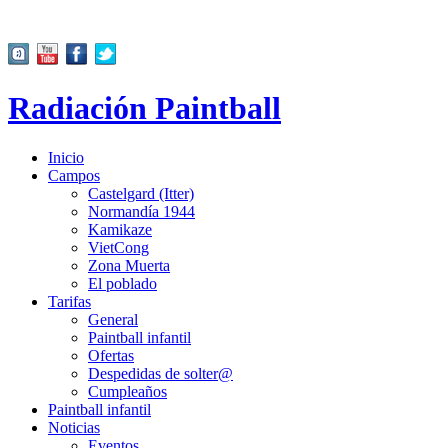
Radiación Paintball
Inicio
Campos
Castelgard (Itter)
Normandía 1944
Kamikaze
VietCong
Zona Muerta
El poblado
Tarifas
General
Paintball infantil
Ofertas
Despedidas de solter@
Cumpleaños
Paintball infantil
Noticias
Eventos